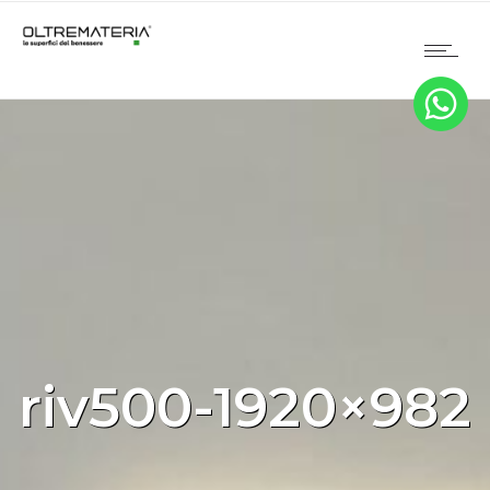
riv500-1920×982