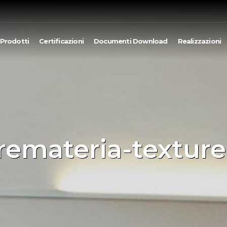
Prodotti
Certificazioni
Documenti Download
Realizzazioni
tremateria-texture