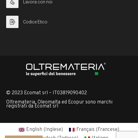
Lavora con noi
Codice Etico
© 2023 Ecomat srl – IT03819090402
Oltremateria, Oleomalta ed Ecopur sono marchi
registrati da Ecomat srl
English
(
Inglese
)
Français
(
Francese
)