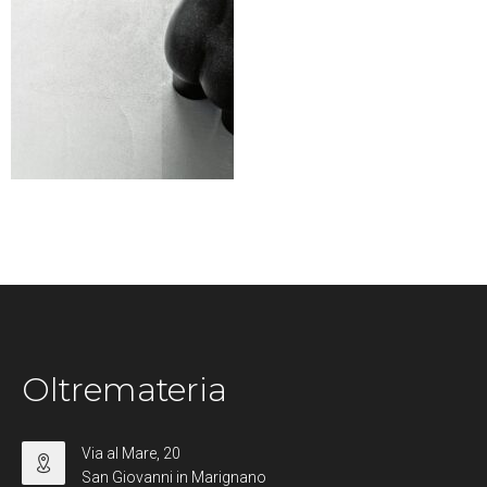
Oltremateria
Via al Mare, 20
San Giovanni in Marignano