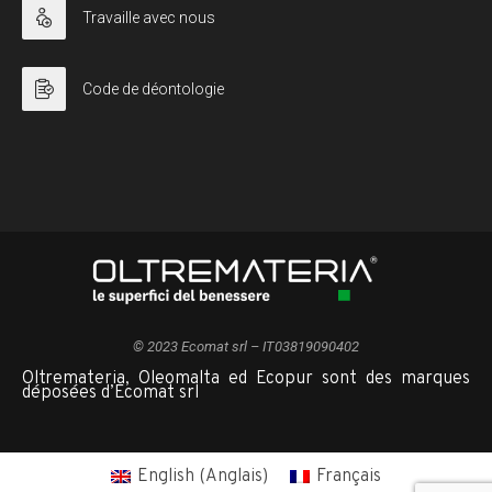
Travaille avec nous
Code de déontologie
© 2023 Ecomat srl – IT03819090402
Oltremateria, Oleomalta ed Ecopur sont des marques
déposées d’Ecomat srl
English
(
Anglais
)
Français