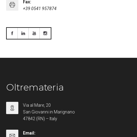
Fax:
+39 0541 957874
Oltremateria
Via al Mare, 20
San Giovanni in Marignano
47842 (RN) – Italy
Email: