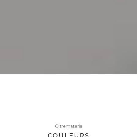
Oltremateria
COULEURS