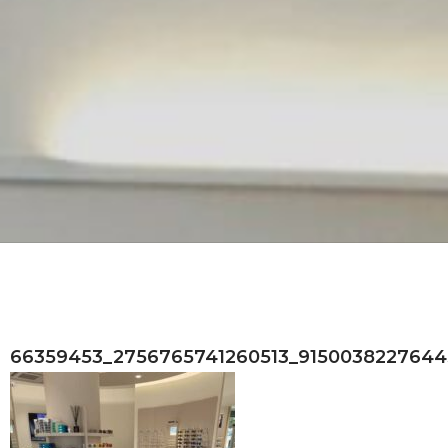
66359453_2756765741260513_915003822764