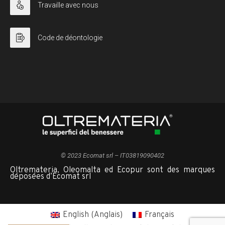
Travaille avec nous
Code de déontologie
© 2023 Ecomat srl – IT03819090402
Oltremateria, Oleomalta ed Ecopur sont des marques
déposées d’Ecomat srl
English
(
Anglais
)
Français