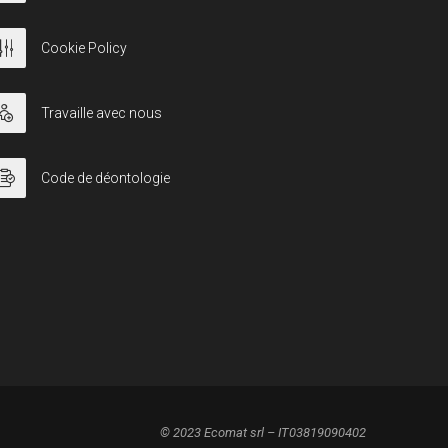
Cookie Policy
Travaille avec nous
Code de déontologie
© 2023 Ecomat srl – IT03819090402