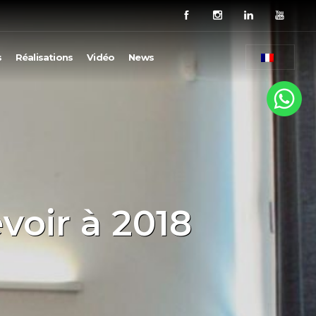
s
Réalisations
Vidéo
News
voir à 2018