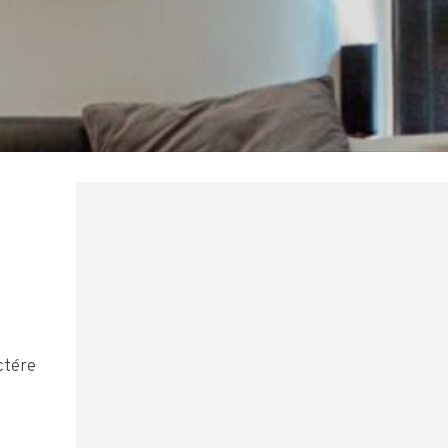
ctére