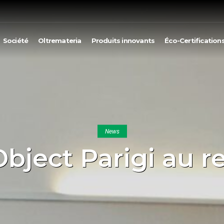
Société
Oltremateria
Produits innovants
Éco-Certification
News
bject Parigi au re