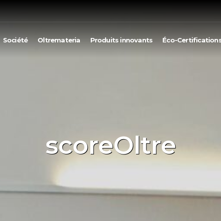
Société
Oltremateria
Produits innovants
Éco-Certification
scoreOltre