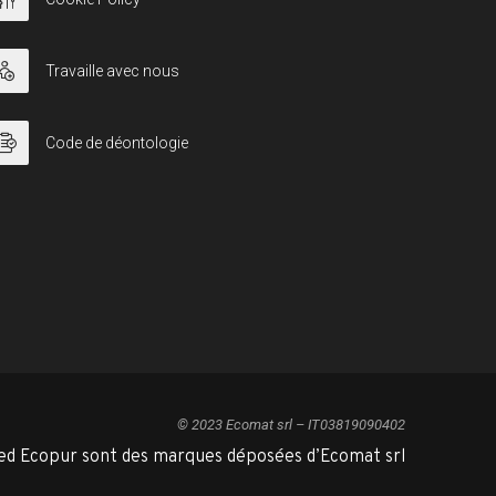
Travaille avec nous
Code de déontologie
© 2023 Ecomat srl – IT03819090402
ed Ecopur sont des marques déposées d’Ecomat srl