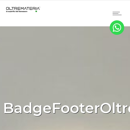
BadgeFooterOltr