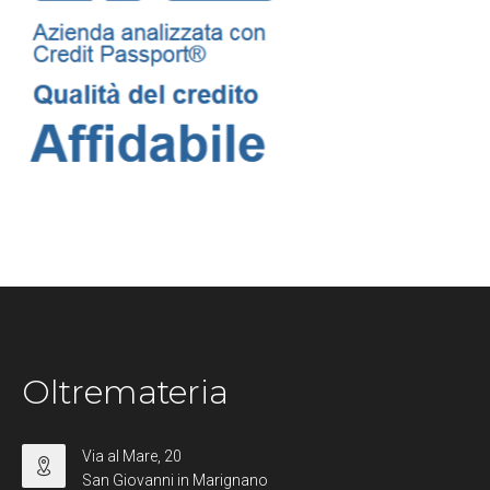
Oltremateria
Via al Mare, 20
San Giovanni in Marignano