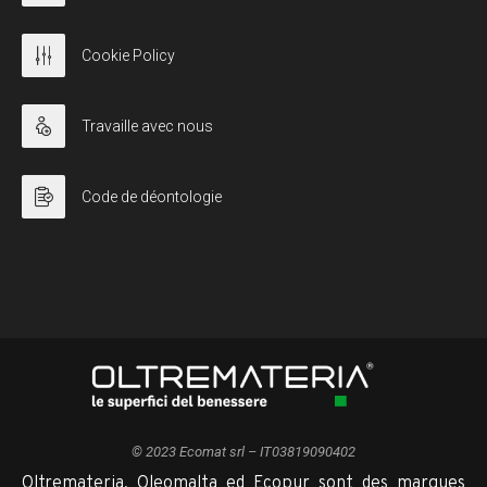
Cookie Policy
Travaille avec nous
Code de déontologie
© 2023 Ecomat srl – IT03819090402
Oltremateria, Oleomalta ed Ecopur sont des marques