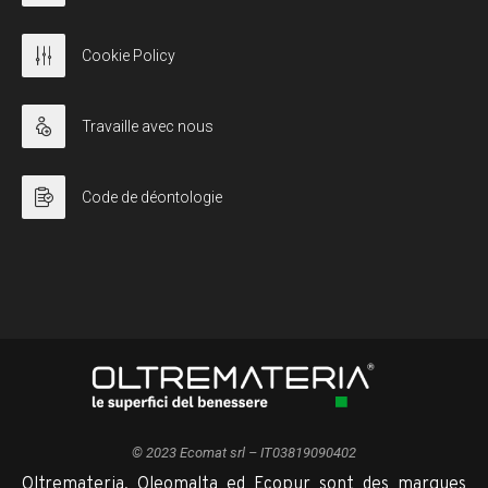
Cookie Policy
Travaille avec nous
Code de déontologie
© 2023 Ecomat srl – IT03819090402
Oltremateria, Oleomalta ed Ecopur sont des marques