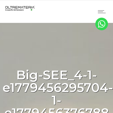
Big-SEE_4-1-
e1779456295704
1-
e1779456376788