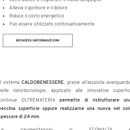
Contribuisce a migliorare il flusso sanguigno
Allevia il gonfiore e il dolore
Riduce il costo energetico
Può essere utilizzato continuativamente
RICHIEDI INFORMAZIONI
Il sistema
CALDOBENESSERE
, grazie all’assoluta avanguardi
nelle nanotecnologie, applicato alle innovative superfic
continue OLTREMATERIA
permette di ristrutturare un
vecchia superficie oppure realizzarne una nuova nel sol
spessore di 24 mm
.
Le pavimentazioni in ECOMALTA 