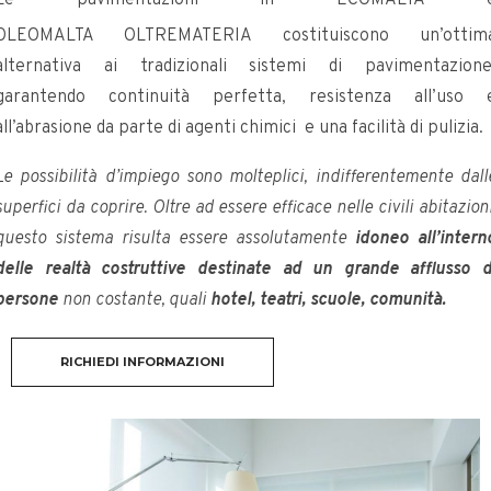
OLEOMALTA
OLTREMATERIA costituiscono un’ottim
alternativa ai tradizionali sistemi di pavimentazione
garantendo continuità perfetta, resistenza all’uso 
all’abrasione da parte di agenti chimici e una facilità di pulizia.
Le possibilità d’impiego sono molteplici, indifferentemente dall
superfici da coprire. Oltre ad essere efficace nelle civili abitazioni
questo sistema risulta essere assolutamente
idoneo all’intern
delle realtà costruttive destinate ad un grande afflusso d
persone
non costante, quali
hotel, teatri, scuole, comunità.
RICHIEDI INFORMAZIONI