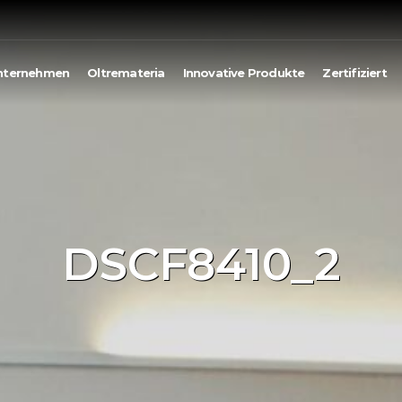
nternehmen
Oltremateria
Innovative Produkte
Zertifiziert
DSCF8410_2