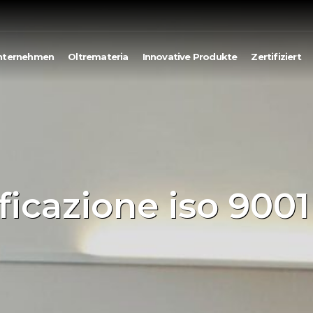
nternehmen
Oltremateria
Innovative Produkte
Zertifiziert
ificazione iso 9001