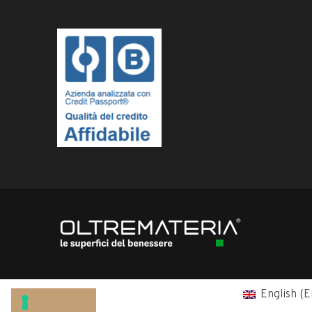
English
(
E