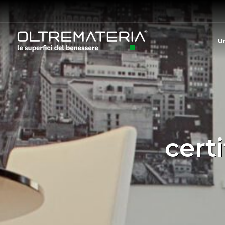
U
cert