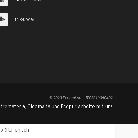
Ethik-kodex
© 2023 Ecomat srl – IT03819090402
ltremateria, Oleomalta und Ecopur Arbeite mit uns
no
(
Italienisch
)