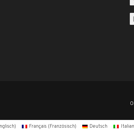
O
nglisch
)
Français
(
Französisch
)
Deutsch
Italia