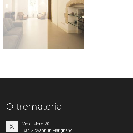
Oltremateria
Via al Mare, 20
San Giovanni in Marignano