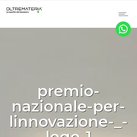
premio-
nazionale-per-
linnovazione-_-
logo-1