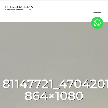
81147721_470420
864×1080