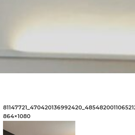
81147721_470420136992420_485482001106521
864×1080