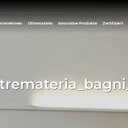
nternehmen
Oltremateria
Innovative Produkte
Zertifiziert
ltremateria_bagni