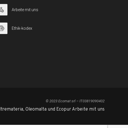
Arbeite mit uns
Ethik-kodex
© 2023 Ecomat srl – IT03819090402
ltremateria, Oleomalta und Ecopur Arbeite mit uns