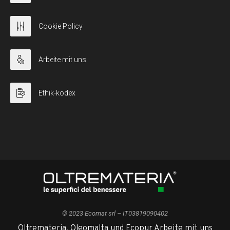
Cookie Policy
Arbeite mit uns
Ethik-kodex
© 2023 Ecomat srl – IT03819090402
Oltremateria, Oleomalta und Ecopur Arbeite mit uns