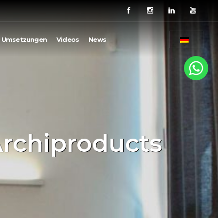
Umsetzungen
Videos
News
rchiproducts