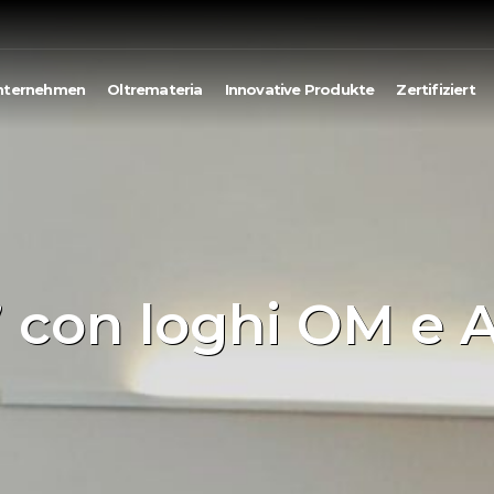
nternehmen
Oltremateria
Innovative Produkte
Zertifiziert
 con loghi OM e A