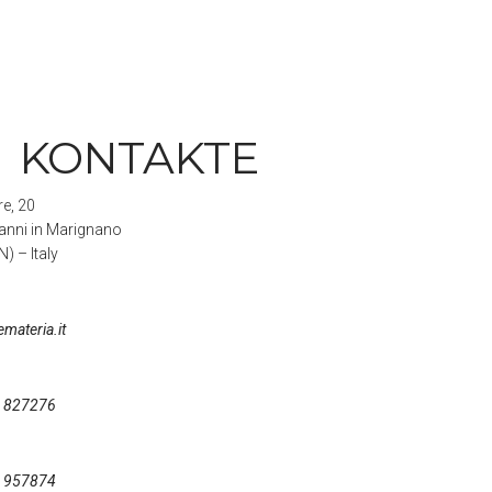
KONTAKTE
re, 20
anni in Marignano
) – Italy
emateria.it
 827276
 957874