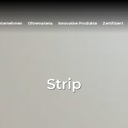
nternehmen
Oltremateria
Innovative Produkte
Zertifiziert
Strip